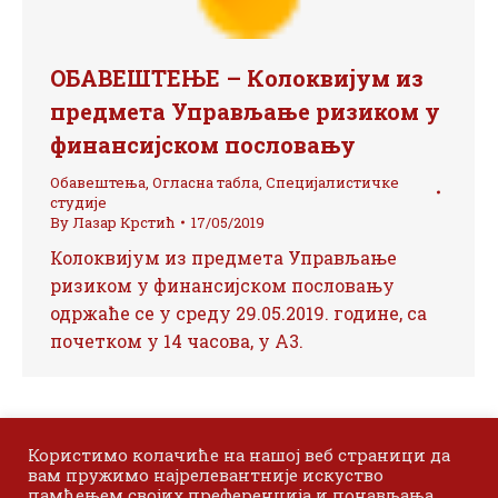
ОБАВЕШТЕЊЕ – Колоквијум из
предмета Управљање ризиком у
финансијском пословању
Обавештења
,
Огласна табла
,
Специјалистичке
студије
By
Лазар Крстић
17/05/2019
Колоквијум из предмета Управљање
ризиком у финансијском пословању
одржаће се у среду 29.05.2019. године, са
почетком у 14 часова, у А3.
Користимо колачиће на нашој веб страници да
вам пружимо најрелевантније искуство
памћењем својих преференција и понављања