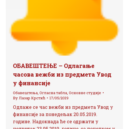
ОБАВЕШТЕЊЕ – Одлагање
часова вежби из предмета Увод
у финансије
Обавештења
,
Огласна табла
,
Основне студије
By
Лазар Крстић
17/05/2019
Одлаже се час вежби из предмета Увод у
финансије за понедељак 20.05.2019.
године. Надокнада ће се одржати у
четвртак 23.05.2019. године, са почетком у