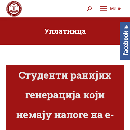
Мени
Search:
Уплатница
Студенти ранијих
генерација који
немају налоге на е-