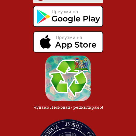
Чувамо Лесковац - рециклирамо!