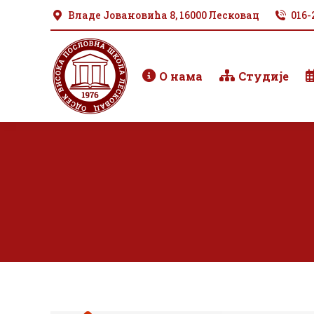
Владе Јовановића 8, 16000 Лесковац
016-
О нама
Студије