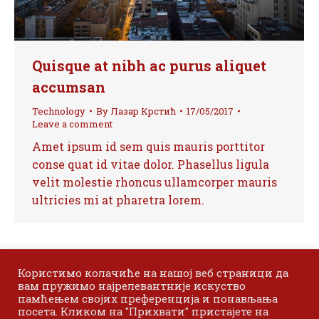
Quisque at nibh ac purus aliquet
accumsan
Technology
By
Лазар Крстић
17/05/2017
Leave a comment
Amet ipsum id sem quis mauris porttitor
conse quat id vitae dolor. Phasellus ligula
velit molestie rhoncus ullamcorper mauris
ultricies mi at pharetra lorem.
Користимо колачиће на нашој веб страници да
вам пружимо најрелевантније искуство
памћењем својих преференција и понављања
посета. Кликом на "Прихвати" пристајете на