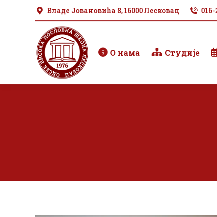
Владе Јовановића 8, 16000 Лесковац
016-
О нама
Студије