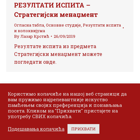
РЕЗУЛТАТИ ИСПИТА –
Стратегијски менаџмент
Огласна табла
,
Основне студије
,
Резултати испита
и колоквијума
By
Лазар Крстић
26/09/2019
Резултате испита из предмета
Стратегијски менаџмент можете
погледати овде.
Користимо колачиће на нашој веб страници да
вам пружимо најрелевантније искуство
памћењем својих преференција и понављања
посета. Кликом на "Прихвати" пристајете на
употребу СВИХ колачића.
© 2024 Одсек Висока пословна школа Лесковац. Сва права
Подешавања колачића
ПРИХВАТИ
задржана.
Bottom menu