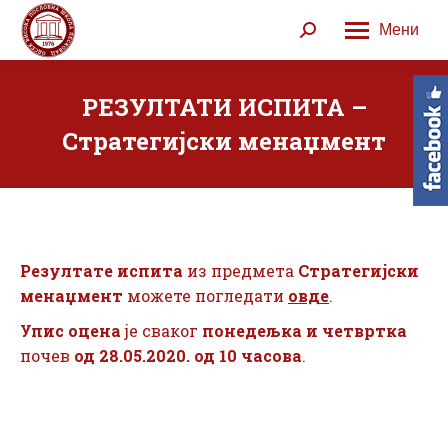
Мени
Search:
РЕЗУЛТАТИ ИСПИТА –
Стратегијски менаџмент
Резултате испита
из предмета
Стратегијски
менаџмент
можете погледати
овде
.
Упис оцена
је сваког
понедељка и четвртка
почев
од 28.05.2020. од 10 часова
.