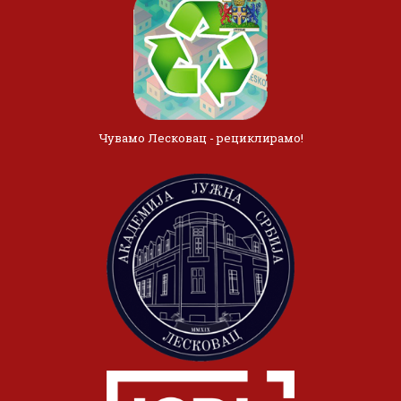
Чувамо Лесковац - рециклирамо!