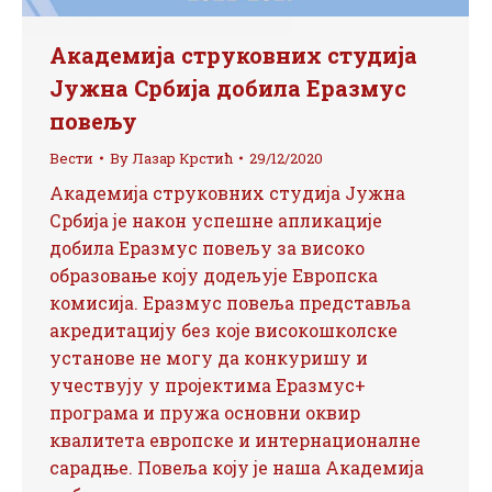
Академија струковних студија
Јужна Србија добила Еразмус
повељу
Вести
By
Лазар Крстић
29/12/2020
Академија струковних студија Јужна
Србија је након успешне апликације
добила Еразмус повељу за високо
образовање коју додељује Европска
комисија. Еразмус повеља представља
акредитацију без које високошколске
установе не могу да конкуришу и
учествују у пројектима Еразмус+
програма и пружа основни оквир
квалитета европске и интернационалне
сарадње. Повеља коју је наша Академија