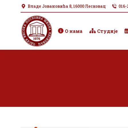
Владе Јовановића 8, 16000 Лесковац
016-
О нама
Студије