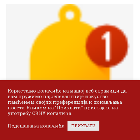
Користимо колачиће на нашој веб страници да
вам пружимо најрелевантније искуство
памћењем својих преференција и понављања
посета. Кликом на "Прихвати" пристајете на
употребу СВИХ колачића.
Подешавања колачића
ПРИХВАТИ