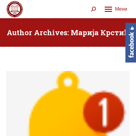
Мени
Search:
Author Archives:
Марија Крстић