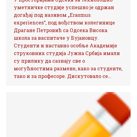
уметничке студије успешно је одржан
догађај под називом „Erasmus
experiences“, под вођством колегинице
Драгане Петровић са Одсека Висока
школа за васпитаче у Бујановцу.
Студенти и наставно особље Академије
струковних студија Јужна Србија имали
су прилику да сазнају све о
могућностима размене, како за студенте,
тако и за професоре. Дискутовало се…