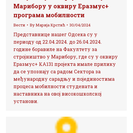
Марибору у оквиру Еразмус+
програма мобилности
Вести
By
Марија Крстић
30/04/2024
Представнице нашег Одсека су у
периоду од 22.04.2024. до 26.04.2024.
године боравиле на Факултету за
стројништво у Марибору, где су у оквиру
Еразмус+ КА131 пројекта имале прилику
да се упознају са радом Сектора за
међународну сарадњу и појединостима
процеса мобилности студената и
наставника на овој високошколској
установи.