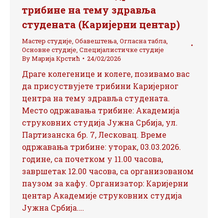
трибине на тему здравља
студената (Каријерни центар)
Мастер студије
,
Обавештења
,
Огласна табла
,
Основне студије
,
Специјалистичке студије
By
Марија Крстић
24/02/2026
Драге колегенице и колеге, позивамо вас
да присуствујете трибини Каријерног
центра на тему здравља студената.
Место одржавања трибине: Академија
струковних студија Јужна Србија, ул.
Партизанска бр. 7, Лесковац. Време
одржавања трибине: уторак, 03.03.2026.
године, са почетком у 11.00 часова,
завршетак 12.00 часова, са организованом
паузом за кафу. Организатор: Каријерни
центар Академије струковних студија
Јужна Србија.…