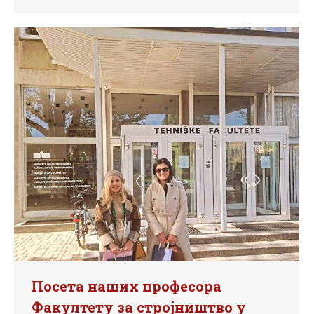
Посета наших професора
Факултету за стројништво у