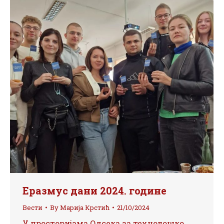
Еразмус дани 2024. године
Вести
By
Марија Крстић
21/10/2024
У просторијама Одсека за технолошко