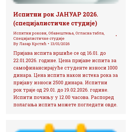
Испитни рок ЈАНУАР 2026.
(специјалистичке студије)
Испитни рокови
,
Обавештења
,
Огласна табла
,
Специјалистичке студије
By
Лазар Крстић
13/01/2026
Пријава испита вршиће се од 16.01. до
22.01.2026. године. Цена пријаве испита за
самофинансирајуће студенте износи 1000
динара. Цена испита након истека рока за
пријаву износи 2500 динара. Испитни
рок траје од 29.01. до 19.02.2026. године.
Испити почињу у 12.00 часова. Распоред
полагања испита можете погледати овде.