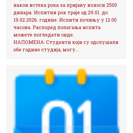
након истека рока за пријаву износи 2500
динара. Испитни рок траје од 29.01. до
19.02.2026. године. Испити почињу у 12.00
часова. Распоред полагања испита
можете погледати овде.
НАПОМЕНА: Студенти који су одслушали
обе године студија, могу…