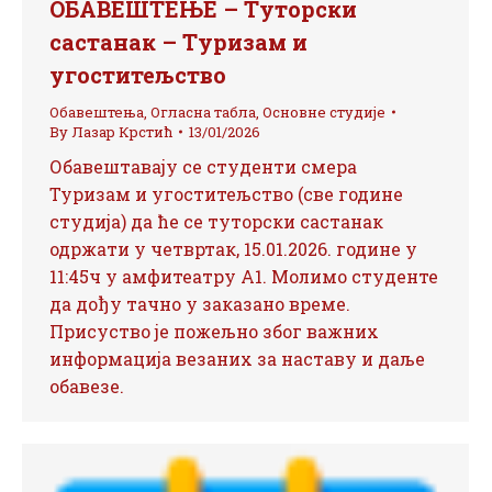
ОБАВЕШТЕЊЕ – Туторски
састанак – Туризам и
угоститељство
Обавештења
,
Огласна табла
,
Основне студије
By
Лазар Крстић
13/01/2026
Обавештавају се студенти смера
Туризам и угоститељство (све године
студија) да ће се туторски састанак
одржати у четвртак, 15.01.2026. године у
11:45ч у амфитеатру А1. Молимо студенте
да дођу тачно у заказано време.
Присуство је пожељно због важних
информација везаних за наставу и даље
обавезе.