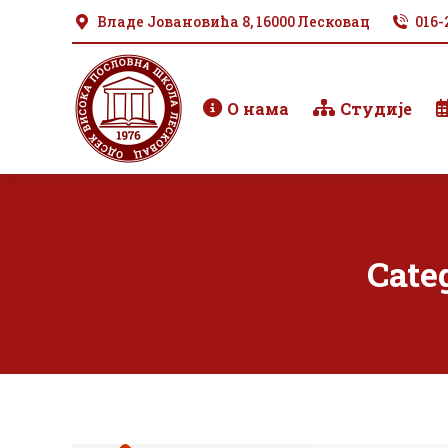
Владе Јовановића 8, 16000 Лесковац
016-
О нама
Студије
Cate