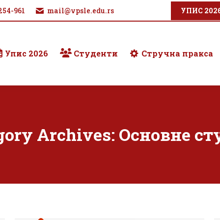
254-961
mail@vpsle.edu.rs
УПИС 202
Упис 2026
Студенти
Стручна пракса
gory Archives:
Основне ст