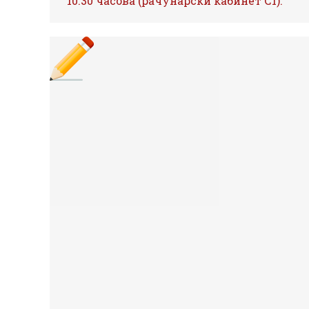
10.30 часова (рачунарски кабинет С1).