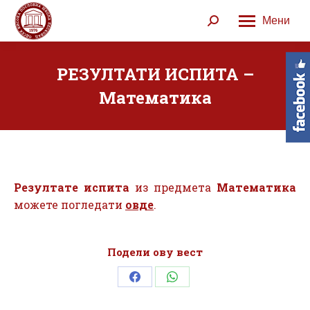
Мени
Search:
РЕЗУЛТАТИ ИСПИТА –
Математика
Резултате испита
из предмета
Математика
можете погледати
овде
.
Подели ову вест
Share
Share
on
on