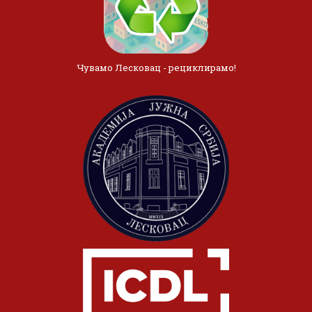
Чувамо Лесковац - рециклирамо!