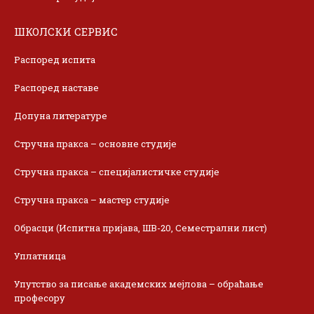
ШКОЛСКИ СЕРВИС
Распоред испита
Распоред наставе
Допуна литературе
Стручна пракса – основне студије
Стручна пракса – специјалистичке студије
Стручна пракса – мастер студије
Обрасци (Испитна пријава, ШВ-20, Семестрални лист)
Уплатница
Упутство за писање академских мејлова – обраћање
професору