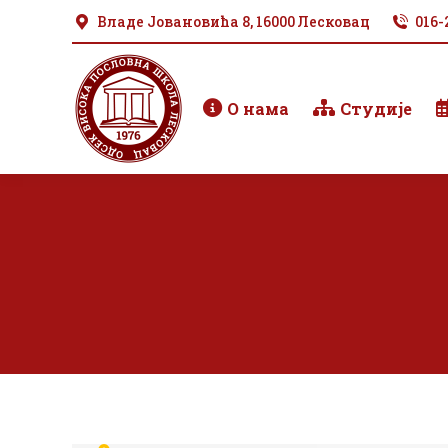
Владе Јовановића 8, 16000 Лесковац
016-
О нама
Студије