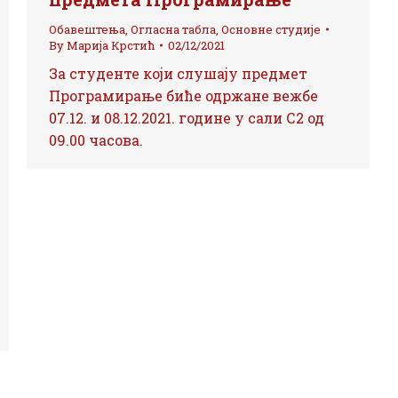
Обавештења
,
Огласна табла
,
Основне студије
By
Марија Крстић
02/12/2021
За студенте који слушају предмет
Програмирање биће одржане вежбе
07.12. и 08.12.2021. године у сали С2 од
09.00 часова.