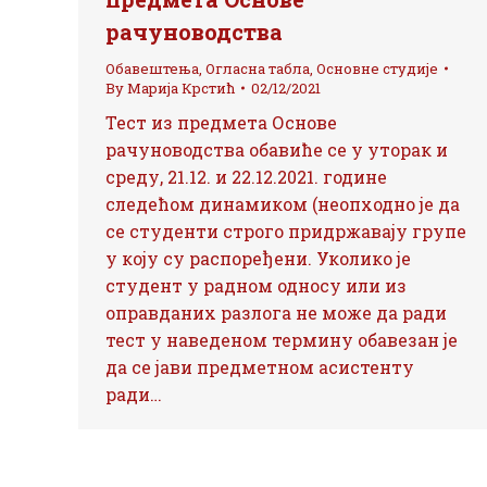
рачуноводства
Обавештења
,
Огласна табла
,
Основне студије
By
Марија Крстић
02/12/2021
Тест из предмета Основе
рачуноводства обавиће се у уторак и
среду, 21.12. и 22.12.2021. године
следећом динамиком (неопходно је да
се студенти строго придржавају групе
у коју су распоређени. Уколико је
студент у радном односу или из
оправданих разлога не може да ради
тест у наведеном термину обавезан је
да се јави предметном асистенту
ради…