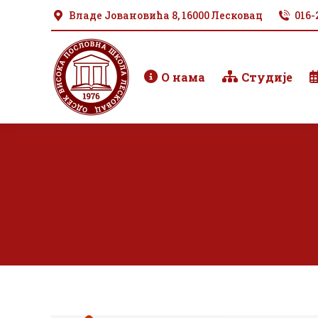
Владе Јовановића 8, 16000 Лесковац
016-
О нама
Студије