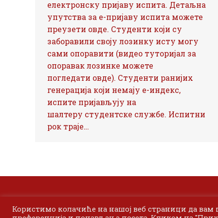
електронску пријаву испита. Детаљна
упутства за е-пријаву испита можете
преузети овде. Студенти који су
заборавили своју лозинку исту могу
сами опоравити (видео туторијал за
опоравак лозинке можете
погледати овде). Студенти ранијих
генерација који немају е-индекс,
испите пријављују на
шалтеру студентске службе. Испитни
рок траје…
Користимо колачиће на нашој веб страници да вам
преференција и понављања посета. Кликом на "Прих