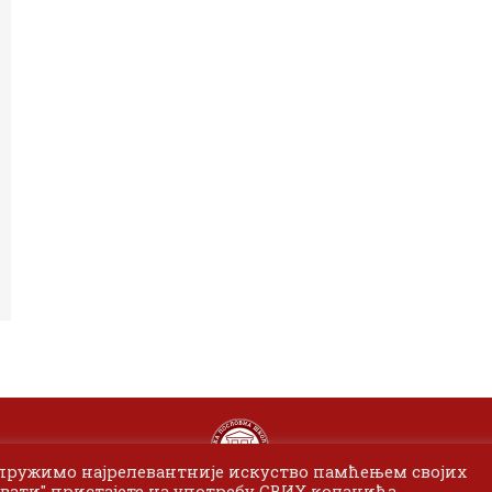
 пружимо најрелевантније искуство памћењем својих
вати" пристајете на употребу СВИХ колачића.