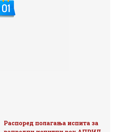
Распоред полагања испита за
ванредни испитни рок АПРИЛ