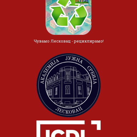
Чувамо Лесковац - рециклирамо!