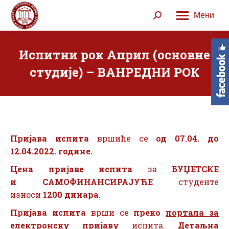
Мени
Search:
Испитни рок Април (основне
студије) – ВАНРЕДНИ РОК
Пријава испита
вршиће се
од 07.
04. до
1
2.
04.2022. године.
Цена пријаве испита
за
БУЏЕТСКЕ
и САМОФИНАНСИРАЈУЋЕ
студенте
износи
1200 динара
.
Пријава испита
врши се
преко
портала за
електронску пријаву
испита.
Детаљна