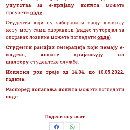
упутства за е-пријаву испита
можете
преузети
овде
.
Студенти који су заборавили своју лозинку
исту могу сами опоравити (видео туторијал за
опоравак лозинке можете погледати
овде
).
Студенти ранијих генерација који немају е-
индекс, испите пријављују на
шалтеру
студентске службе.
Испитни рок
траје од 14.04. до
10.05.2022.
године
.
Распоред полагања испита
можете погледати
овде
.
Подели ову вест