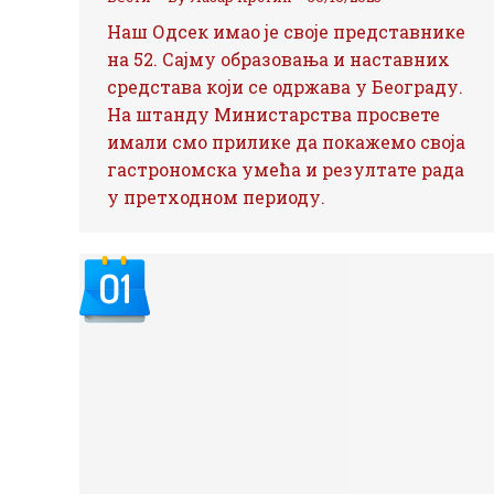
Наш Одсек имао је своје представнике
на 52. Сајму образовања и наставних
средстава који се одржава у Београду.
На штанду Министарства просвете
имали смо прилике да покажемо своја
гастрономска умећа и резултате рада
у претходном периоду.