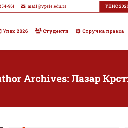
254-961
mail@vpsle.edu.rs
УПИС 202
Упис 2026
Студенти
Стручна пракса
thor Archives:
Лазар Крс