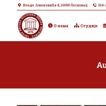
Владе Јовановића 8, 16000 Лесковац
016-
О нама
Студије
Au