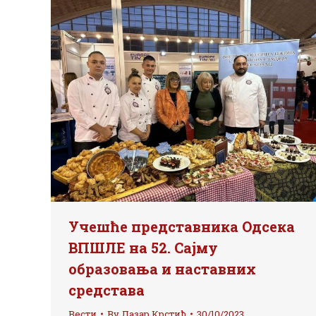
Учешће представника Одсека
ВПШЛЕ на 52. Сајму
образовања и наставних
средстава
Вести
By
Лазар Крстић
30/10/2023