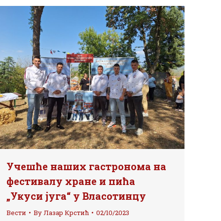
Учешће наших гастронома на
фестивалу хране и пића
„Укуси југа“ у Власотинцу
Вести
By
Лазар Крстић
02/10/2023