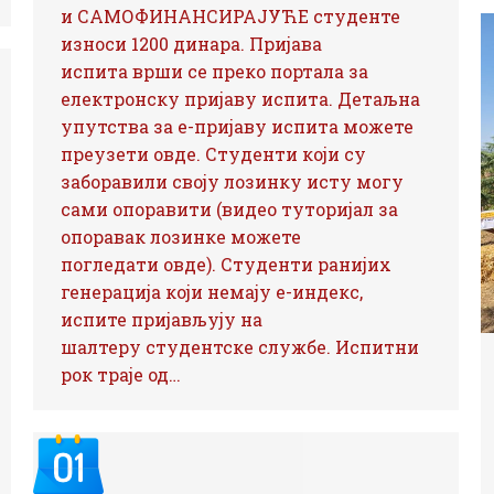
и САМОФИНАНСИРАЈУЋЕ студенте
износи 1200 динара. Пријава
испита врши се преко портала за
електронску пријаву испита. Детаљна
упутства за е-пријаву испита можете
преузети овде. Студенти који су
заборавили своју лозинку исту могу
сами опоравити (видео туторијал за
опоравак лозинке можете
погледати овде). Студенти ранијих
генерација који немају е-индекс,
испите пријављују на
шалтеру студентске службе. Испитни
рок траје од…