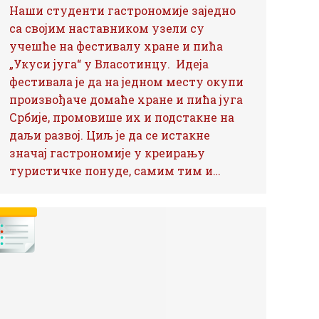
Наши студенти гастрономије заједно
са својим наставником узели су
учешће на фестивалу хране и пића
„Укуси југа“ у Власотинцу. Идеја
фестивала је да на једном месту окупи
произвођаче домаће хране и пића југа
Србије, промовише их и подстакне на
даљи развој. Циљ је да се истакне
значај гастрономије у креирању
туристичке понуде, самим тим и…