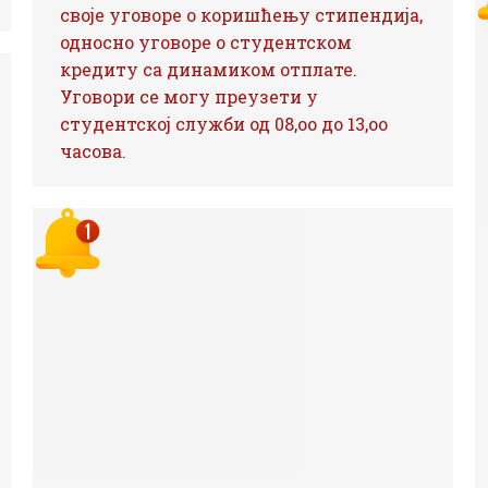
своје уговоре о коришћењу стипендија,
односно уговоре о студентском
кредиту сa динамиком отплате.
Уговори се могу преузети у
студентској служби од 08,оо до 13,оо
часова.