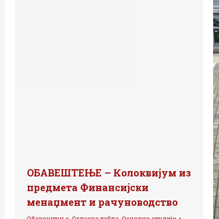
ОБАВЕШТЕЊЕ – Колоквијум из
предмета Финансијски
менаџмент и рачуноводство
Обавештења
,
Огласна табла
,
Основне студије