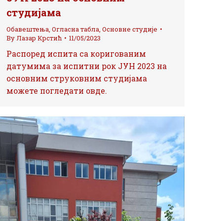
студијама
Обавештења
,
Огласна табла
,
Основне студије
By
Лазар Крстић
11/05/2023
Распоред испита са коригованим
датумима за испитни рок ЈУН 2023 на
основним струковним студијама
можете погледати овде.