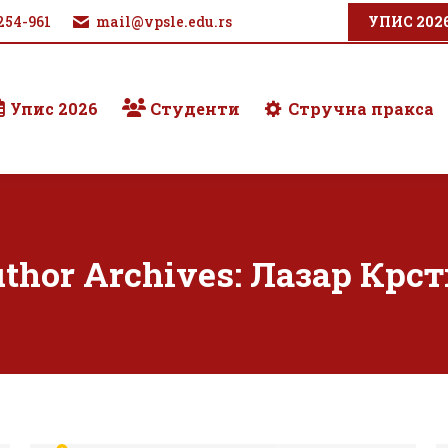
254-961
mail@vpsle.edu.rs
УПИС 202
Упис 2026
Студенти
Стручна пракса
thor Archives:
Лазар Крс