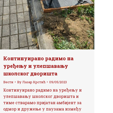
Континуирано радимо на
уређењу и улепшавању
школског дворишта
Вести
By
Лазар Крстић
09/05/2023
Континуирано радимо на уређењу и
улепшавању школског дворишта и
тиме стварамо пријатан амбијент за
одмор и дружење у паузама између