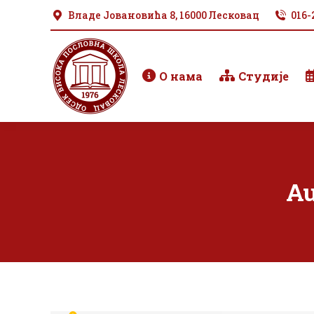
Владе Јовановића 8, 16000 Лесковац
016-
О нама
Студије
Au