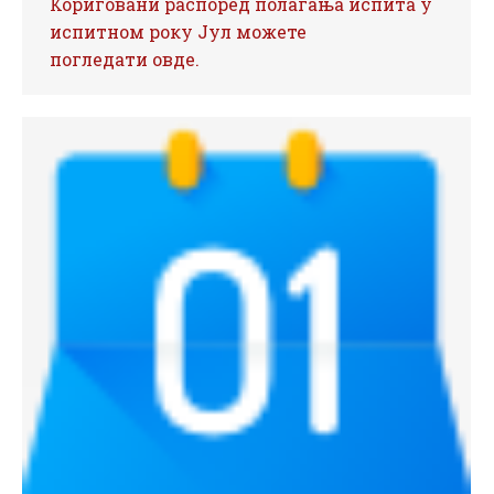
Кориговани распоред полагања испита у
испитном року Јул можете
погледати овде.