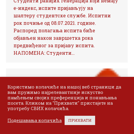
Студенти ранијих генерација који немају
е-индекс, испите пријављују на
шалтеру студентске службе. Испитни
рок почиње од 08.07.2021. године.
Распоред полагања испита биће
објављен након завршетка рока
предвиђеног за пријаву испита.
НАПОМЕНА: Студенти…
Користимо колачиће на нашој веб страници да
вам пружимо најрелевантније искуство
памћењем својих преференција и понављања
посета. Кликом на "Прихвати" пристајете на
употребу СВИХ колачића.
Подешавања колачића
ПРИХВАТИ