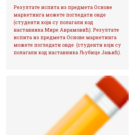
Резултате испита из предмета Основе
маркетинга можете погледати овде
(студенти који су полагали код
наставника Мире Аврамовић). Резултате
испита из предмета Основе маркетинга
можете погледати овде (студенти који су
полагали код наставника Љубице Јањић).