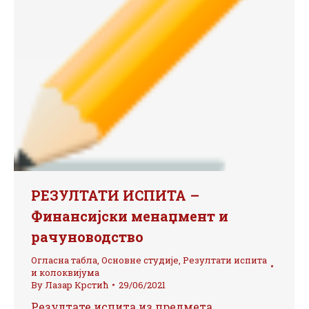
РЕЗУЛТАТИ ИСПИТА –
Финансијски менаџмент и
рачуноводство
Огласна табла
,
Основне студије
,
Резултати испита
и колоквијума
By
Лазар Крстић
29/06/2021
Резултате испита из предмета