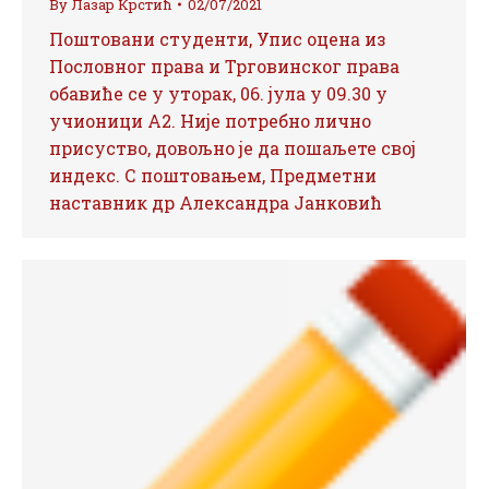
By
Лазар Крстић
02/07/2021
Поштовани студенти, Упис оцена из
Пословног права и Трговинског права
обавиће се у уторак, 06. јула у 09.30 у
учионици А2. Није потребно лично
присуство, довољно је да пошаљете свој
индекс. С поштовањем, Предметни
наставник др Александра Јанковић