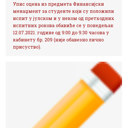
Упис оцена из предмета Финансијски
менаџмент за студенте који су положили
испит у јулском и у неком од претходних
испитних рокова обавиће се у понедељак
12.07.2021. године од 9:00 до 9:30 часова у
кабинету бр. 209 (није обавезно лично
присуство).