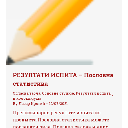
РЕЗУЛТАТИ ИСПИТА – Пословна
статистика
Огласна табла
,
Основне студије
,
Резултати испита
и колоквијума
By
Лазар Крстић
12/07/2021
Прелиминарне резултате испита из
предмета Пословна статистика можете
погледати овде. Преглед радова и упис