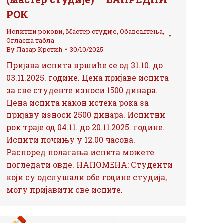
РОК
Испитни рокови
,
Мастер студије
,
Обавештења
,
Огласна табла
By
Лазар Крстић
30/10/2025
Пријава испита вршиће се од 31.10. до
03.11.2025. године. Цена пријаве испита
за све студенте износи 1500 динара.
Цена испита након истека рока за
пријаву износи 2500 динара. Испитни
рок траје од 04.11. до 20.11.2025. године.
Испити почињу у 12.00 часова.
Распоред полагања испита можете
погледати овде. НАПОМЕНА: Студенти
који су одслушали обе године студија,
могу пријавити све испите.