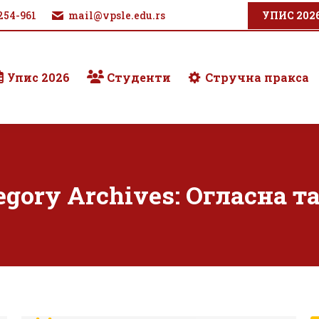
254-961
mail@vpsle.edu.rs
УПИС 202
Упис 2026
Студенти
Стручна пракса
egory Archives:
Огласна т