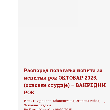
Распоред полагања испита за
испитни рок ОКТОБАР 2025.
(основне студије) – ВАНРЕДНИ
РОК
Испитни рокови
,
Обавештења
,
Огласна табла
,
Основне студије
By
Лазар Крстић
08/10/2025