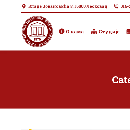
Владе Јовановића 8, 16000 Лесковац
016-
О нама
Студије
Cat