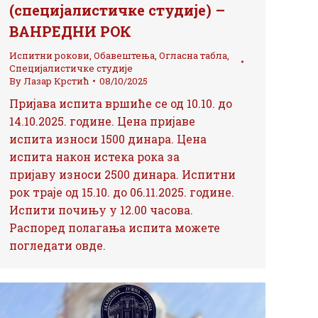
(специјалистичке студије) –
ВАНРЕДНИ РОК
Испитни рокови
,
Обавештења
,
Огласна табла
,
Специјалистичке студије
By
Лазар Крстић
08/10/2025
Пријава испита вршиће се од 10.10. до
14.10.2025. године. Цена пријаве
испита износи 1500 динара. Цена
испита након истека рока за
пријаву износи 2500 динара. Испитни
рок траје од 15.10. до 06.11.2025. године.
Испити почињу у 12.00 часова.
Распоред полагања испита можете
погледати овде.