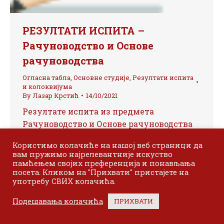
РЕЗУЛТАТИ ИСПИТА –
Рачуноводство и Основе
рачуноводства
Огласна табла
,
Основне студије
,
Резултати испита
и колоквијума
By
Лазар Крстић
14/10/2021
Резултате испита из предмета
Рачуноводство и Основе рачуноводства
можете погледати овде.
Користимо колачиће на нашој веб страници да
вам пружимо најрелевантније искуство
памћењем својих преференција и понављања
посета. Кликом на "Прихвати" пристајете на
употребу СВИХ колачића.
←
1
…
14
15
16
17
18
…
Подешавања колачића
ПРИХВАТИ
36
→