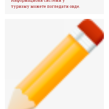
Информациони системи у
туризму можете погледати овде.