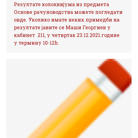
Резултате колоквијума из предмета
Основе рачуноводства можете погледати
овде. Уколико имате неких примедби на
резултате јавите се Маши Георгиев у
кабинет 211, у четвртак 23.12.2021.године
у термину 10-12h.