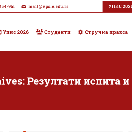
254-961
mail@vpsle.edu.rs
УПИС 202
Упис 2026
Студенти
Стручна пракса
hives:
Резултати испита и