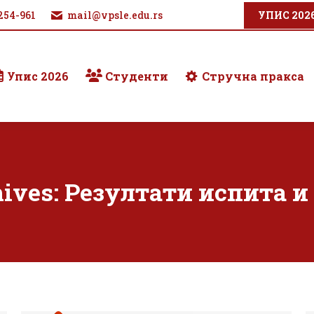
254-961
mail@vpsle.edu.rs
УПИС 202
Упис 2026
Студенти
Стручна пракса
hives:
Резултати испита и