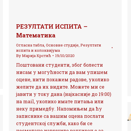
РЕЗУЛТАТИ ИСПИТА –
Математика
Огласна табла
,
Основне студије
,
Резултати
испита и колоквијума
By
Марија Крстић
19/10/2020
Поштовани студенти, због болести
нисам у могућности да вам упишем
оцене, нити покажем радове, уколико
желите да их видите. Можете ми се
јавити у току дана (најкасније до 19:00)
на mail, уколико имате питања или
неку примедбу. Напомињем да ћу
записнике са вашим оцена послати
студентској служби, како би се
несметано извршило рангирање за