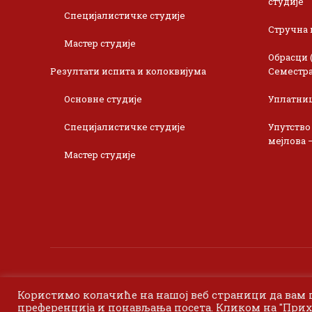
студије
Специјалистичке студије
Стручна 
Мастер студије
Обрасци 
Резултати испита и колоквијума
Семестра
Основне студије
Уплатни
Специјалистичке студије
Упутство
мејлова 
Мастер студије
Користимо колачиће на нашој веб страници да вам
преференција и понављања посета. Кликом на "Прих