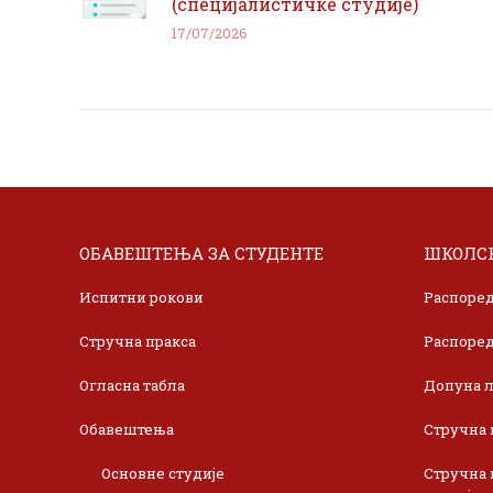
(специјалистичке студије)
17/07/2026
ОБАВЕШТЕЊА ЗА СТУДЕНТЕ
ШКОЛСК
Испитни рокови
Распоред
Стручна пракса
Распоред
Огласна табла
Допуна л
Обавештења
Стручна 
Основне студије
Стручна 