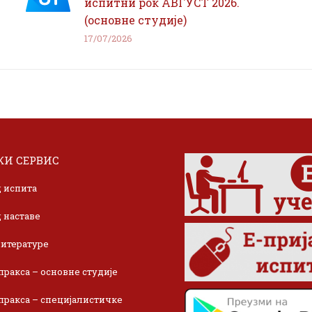
испитни рок АВГУСТ 2026.
(основне студије)
17/07/2026
И СЕРВИС
 испита
 наставе
итературе
пракса – основне студије
пракса – специјалистичке