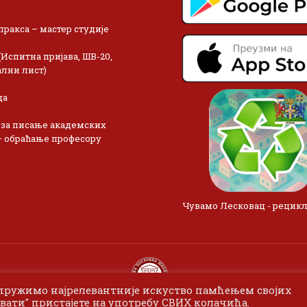
пракса – мастер студије
(Испитна пријава, ШВ-20,
лни лист)
ца
 за писање академских
– обраћање професору
Чувамо Лесковац - рецик
 пружимо најрелевантније искуство памћењем својих
вати" пристајете на употребу СВИХ колачића.