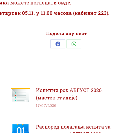
ика
можете погледати
овде
.
етвртак 05.11. у 11.00
часова
(
кабинет 223
).
Подели ову вест
Share
Share
on
on
Facebook
WhatsApp
Испитни рок АВГУСТ 2026.
(мастер студије)
17/07/2026
Распоред полагања испита за