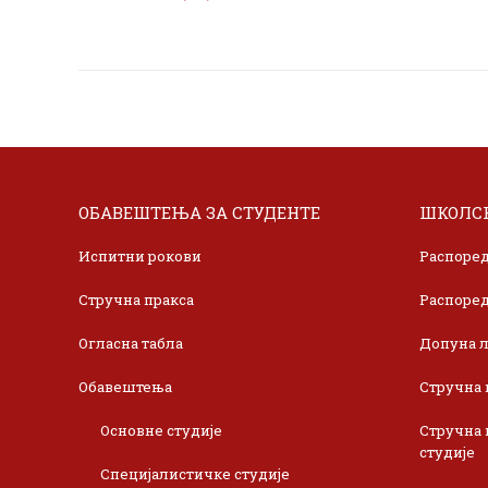
ОБАВЕШТЕЊА ЗА СТУДЕНТЕ
ШКОЛСК
Испитни рокови
Распоред
Стручна пракса
Распоред
Огласна табла
Допуна л
Обавештења
Стручна 
Основне студије
Стручна 
студије
Специјалистичке студије