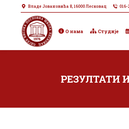
Владе Јовановића 8, 16000 Лесковац
016-
О нама
Студије
РЕЗУЛТАТИ И