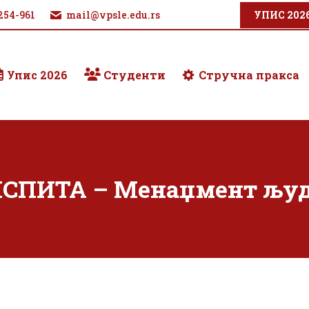
254-961
mail@vpsle.edu.rs
УПИС 202
Упис 2026
Студенти
Стручна пракса
СПИТА – Менаџмент људ