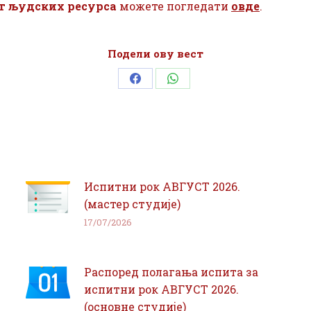
 људских ресурса
можете погледати
овде
.
Подели ову вест
Share
Share
on
on
Facebook
WhatsApp
Испитни рок АВГУСТ 2026.
(мастер студије)
17/07/2026
Распоред полагања испита за
испитни рок АВГУСТ 2026.
(основне студије)