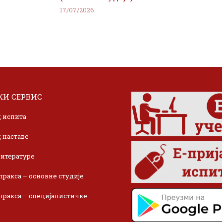
17/07/2026
И СЕРВИС
 испита
 наставе
итературе
пракса – основне студије
пракса – специјалистичке