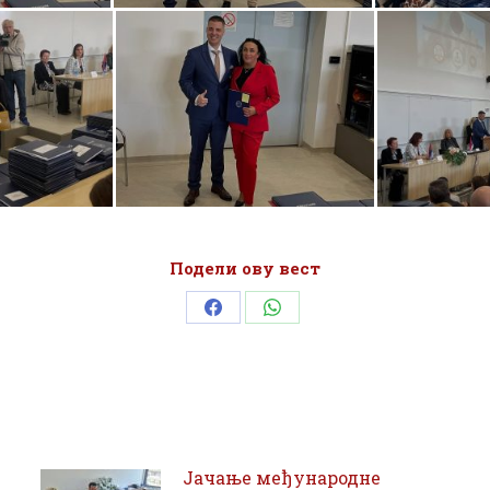
Подели ову вест
Share
Share
on
on
Facebook
WhatsApp
Јачање међународне