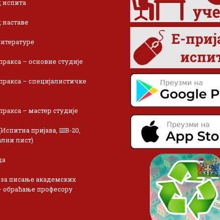
 испита
 наставе
итературе
пракса – основне студије
пракса – специјалистичке
пракса – мастер студије
(Испитна пријава, ШВ-20,
лни лист)
ца
 за писање академских
– обраћање професору