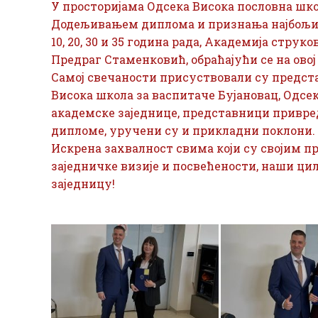
У просторијама Одсека Висока пословна шко
Додељивањем диплома и признања најбољим 
10, 20, 30 и 35 година рада, Академија стру
Предраг Стаменковић, обраћајући се на овој 
Самој свечаности присуствовали су предст
Висока школа за васпитаче Бујановац, Одсе
академске заједнице, представници привре
дипломе, уручени су и прикладни поклони.
Искрена захвалност свима који су својим 
заједничке визије и посвећености, наши ци
заједницу!