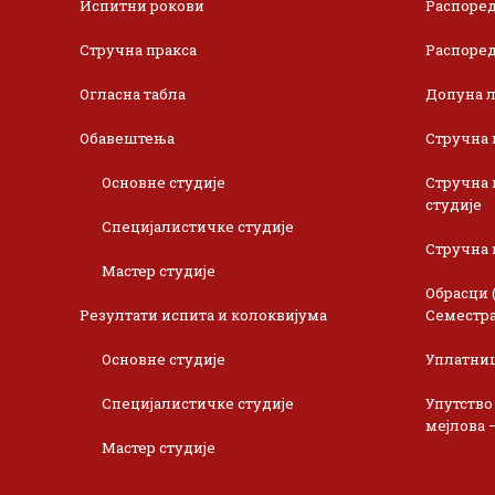
Испитни рокови
Распоред
Стручна пракса
Распоред
Огласна табла
Допуна л
Обавештења
Стручна 
Основне студије
Стручна 
студије
Специјалистичке студије
Стручна 
Мастер студије
Обрасци 
Резултати испита и колоквијума
Семестра
Основне студије
Уплатни
Специјалистичке студије
Упутство
мејлова 
Мастер студије