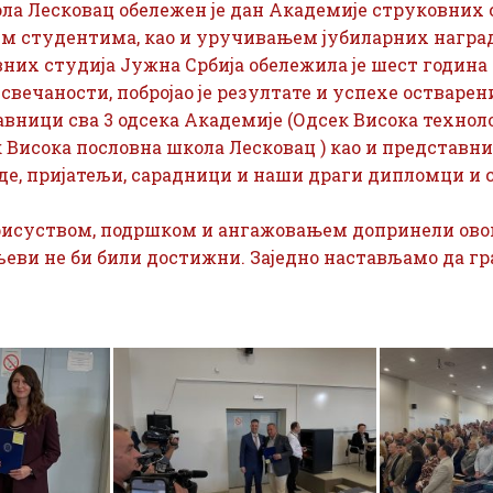
ла Лесковац обележен је дан Академије струковних 
студентима, као и уручивањем јубиларних награде 
ковних студија Јужна Србија обележила је шест годин
свечаности, побројао је резултате и успехе остварен
авници сва 3 одсека Академије (Одсек Висока техно
к Висока пословна школа Лесковац ) као и представн
де, пријатељи, сарадници и наши драги дипломци и
присуством, подршком и ангажовањем допринели овом
љеви не би били достижни. Заједно настављамо да г