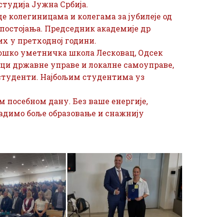
студија Јужна Србија.
колегиницама и колегама за јубилеје од
а постојања. Председник академије др
их у претходној години.
лошко уметничка школа Лесковац, Одсек
ици државне управе и локалне самоуправе,
 студенти. Најбољим студентима уз
 посебном дану. Без ваше енергије,
радимо боље образовање и снажнију