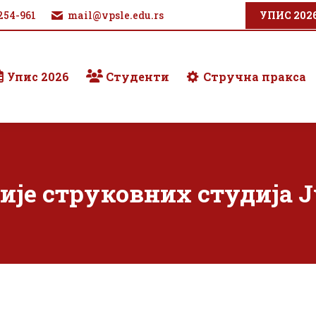
254-961
mail@vpsle.edu.rs
УПИС 202
Упис 2026
Студенти
Стручна пракса
ије струковних студија Ј