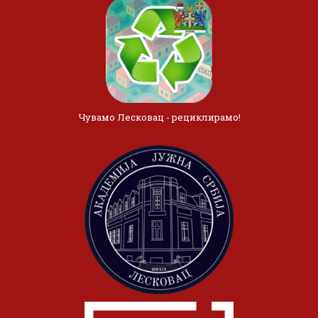
Чувамо Лесковац - рециклирамо!