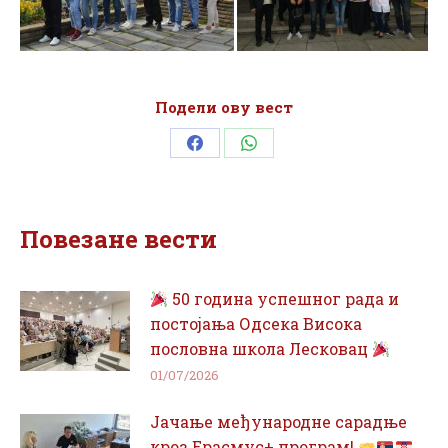
Подели ову вест
Share
Share
on
on
Facebook
WhatsApp
Повезане вести
50 година успешног рада и
постојања Одсека Висока
пословна школа Лесковац
01/07/2026
Јачање међународне сарадње
кроз Ерасмус+ програм!