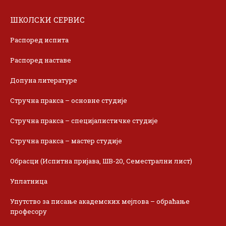
ШКОЛСКИ СЕРВИС
Распоред испита
Распоред наставе
Допуна литературе
Стручна пракса – основне студије
Стручна пракса – специјалистичке студије
Стручна пракса – мастер студије
Обрасци (Испитна пријава, ШВ-20, Семестрални лист)
Уплатница
Упутство за писање академских мејлова – обраћање
професору