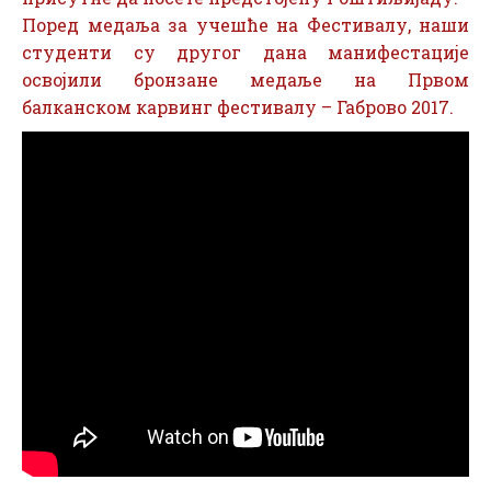
Поред медаља за учешће на Фестивалу, наши
студенти су другог дана манифестације
освојили бронзане медаље на Првом
балканском карвинг фестивалу – Габрово 2017.