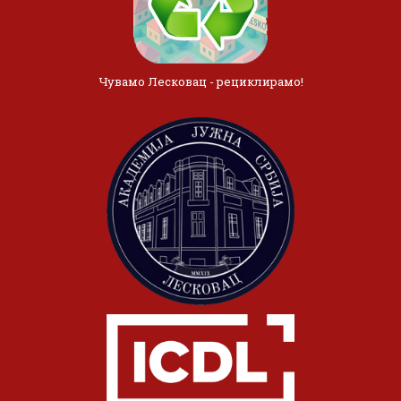
Чувамо Лесковац - рециклирамо!