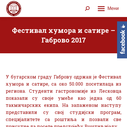
Мени
Search:
Фестивал хумора и сатире –
Габрово 2017
У бугарском граду Габрову одржан је Фестивал
хумора и сатире, са око 50.000 посетилаца из
региона. Студенти гастрономије из Лесковца
показали су своје умеће као једна од 60
такмичарских екипа. На запаженом наступу
представили су свој студијски програм,
специјалитете са роштиља и позвали све
присутне да посете предстојећу Роштиљијаду.