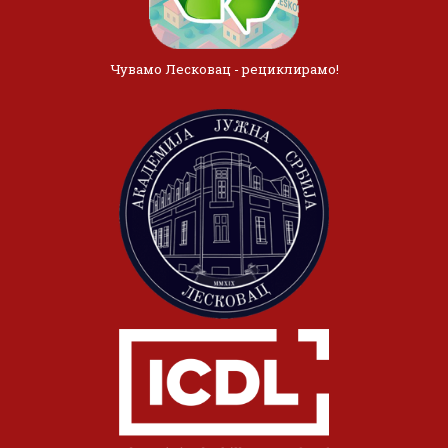
Чувамо Лесковац - рециклирамо!