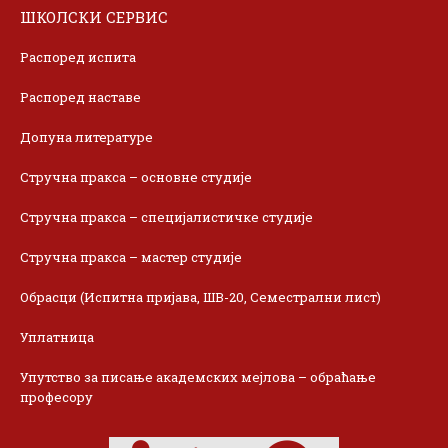
ШКОЛСКИ СЕРВИС
Распоред испита
Распоред наставе
Допуна литературе
Стручна пракса – основне студије
Стручна пракса – специјалистичке студије
Стручна пракса – мастер студије
Обрасци (Испитна пријава, ШВ-20, Семестрални лист)
Уплатница
Упутство за писање академских мејлова – обраћање
професору