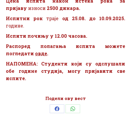
Цена испита након истека рока
за
пријаву
износи
2500 динара.
Испитни рок
траје
од 25.08. до 10.09.2025.
године.
Испити почињу у 12.00 часова.
Распоред полагања испита можете
погледати
овде
.
НАПОМЕНА: Студенти који су одслушали
обе године студија, могу пријавити све
испите.
Подели ову вест
Share
Share
on
on
Facebook
WhatsApp