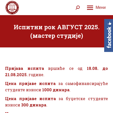
Мени
Search:
Испитни рок АВГУСТ 2025.
(мастер студије)
Пријава испита
вршиће се од
18.08. до
21.08.2025.
године.
Цена пријаве испита
за самофинансирајуће
студенте износи
1000 динара
.
Цена пријаве испита
за буџетске студенте
износи
300 динара
.