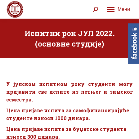
Мени
Search:
Испитни рок ЈУЛ 2022.
(основне студије)
У јулском испитном року
студенти могу
пријавити све испите из летњег и зимског
семестра.
Цена пријаве испита за самофинансирајуће
студенте износи 1000 динара.
Цена пријаве испита за буџетске студенте
износи 300 динара.