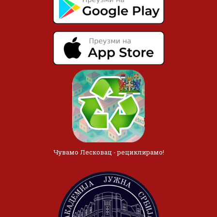
Чувамо Лесковац - рециклирамо!