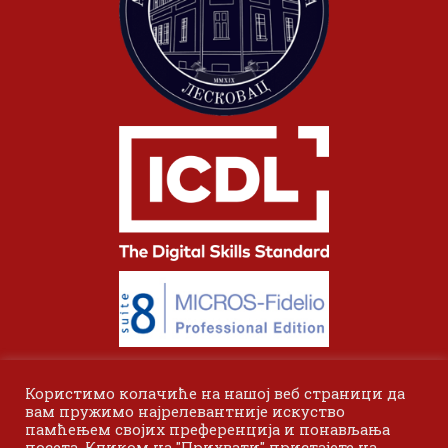
Користимо колачиће на нашој веб страници да
вам пружимо најрелевантније искуство
памћењем својих преференција и понављања
посета. Кликом на "Прихвати" пристајете на