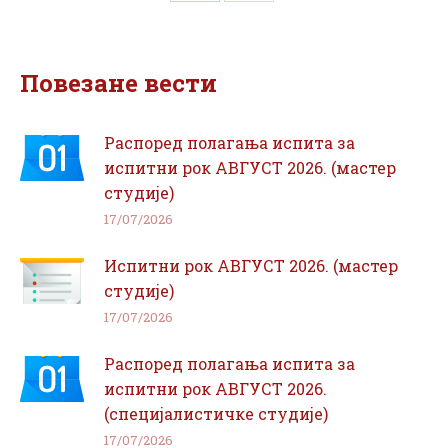
Share
Share
on
on
Facebook
WhatsApp
Повезане вести
Распоред полагања испита за
испитни рок АВГУСТ 2026. (мастер
студије)
17/07/2026
Испитни рок АВГУСТ 2026. (мастер
студије)
17/07/2026
Распоред полагања испита за
испитни рок АВГУСТ 2026.
(специјалистичке студије)
17/07/2026