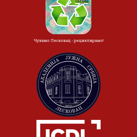
Чувамо Лесковац - рециклирамо!