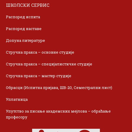
ШКОЛСКИ СЕРВИС
Распоред испита
Распоред наставе
Допуна литературе
Стручна пракса – основне студије
Стручна пракса – специјалистичке студије
Стручна пракса – мастер студије
Обрасци (Испитна пријава, ШВ-20, Семестрални лист)
Уплатница
Упутство за писање академских мејлова – обраћање
професору