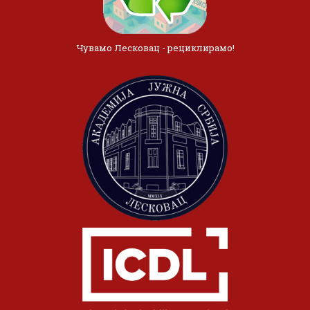
Чувамо Лесковац - рециклирамо!