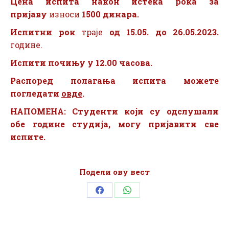
Цена испита након истека рока
за
пријаву
износи
1500 динара.
Испитни рок
траје
од 15.05. до 26.05.2023.
године.
Испити почињу у 12.00 часова.
Распоред полагања испита можете
погледати
овде
.
НАПОМЕНА: Студенти који су одслушали
обе године студија, могу пријавити све
испите.
Подели ову вест
Share
Share
on
on
Facebook
WhatsApp