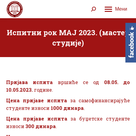
Мени
Search:
Испитни рок МАЈ 2023. (мастер
студије)
Пријава испита
вршиће се од
08.05. до
10.05.2023.
године.
Цена пријаве испита
за самофинансирајуће
студенте износи
1000 динара
.
Цена пријаве испита
за буџетске студенте
износи
300 динара
.