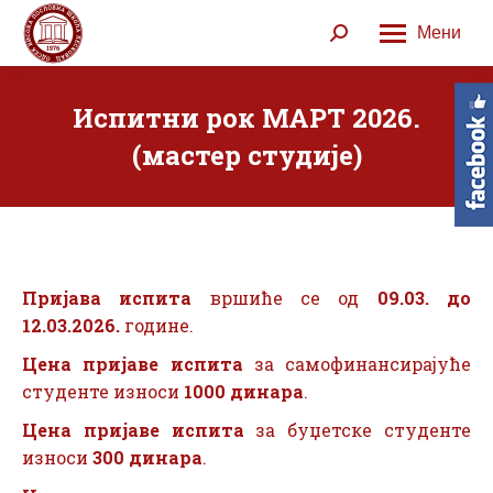
Мени
Search:
Испитни рок МАРТ 2026.
(мастер студије)
Пријава испита
вршиће се од
09.03. до
12.03.2026.
године.
Цена пријаве испита
за самофинансирајуће
студенте износи
1000 динара
.
Цена пријаве испита
за буџетске студенте
износи
300 динара
.