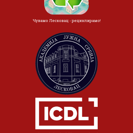
Чувамо Лесковац - рециклирамо!