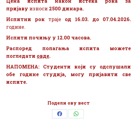
Цена испита након истека рока
за
пријаву
износи
2500 динара.
Испитни рок
траје
од 16.03. до 07.04.2026.
године.
Испити почињу у 12.00 часова.
Распоред полагања испита можете
погледати
овде
.
НАПОМЕНА: Студенти који су одслушали
обе године студија, могу пријавити све
испите.
Подели ову вест
Share
Share
on
on
Facebook
WhatsApp