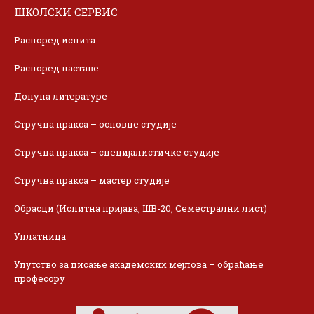
ШКОЛСКИ СЕРВИС
Распоред испита
Распоред наставе
Допуна литературе
Стручна пракса – основне студије
Стручна пракса – специјалистичке студије
Стручна пракса – мастер студије
Обрасци (Испитна пријава, ШВ-20, Семестрални лист)
Уплатница
Упутство за писање академских мејлова – обраћање
професору