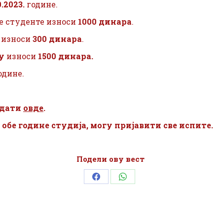
0.2023.
године.
е студенте износи
1000 динара
.
е износи
300 динара
.
у
износи
1500 динара.
одине.
едати
овде
.
бе године студија, могу пријавити све испите.
Подели ову вест
Share
Share
on
on
Facebook
WhatsApp