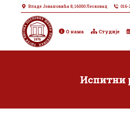
Владе Јовановића 8, 16000 Лесковац
016-
О нама
Студије
Испитни р