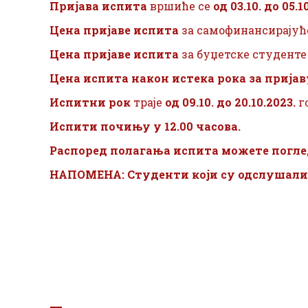
Пријава испита
вршиће се
од 03.10. до 05.1
Цена пријаве испита
за самофинансирајућ
Цена пријаве испита
за буџетске студент
Цена испита након истека рока
за пријав
Испитни рок
траје
од 09.10. до 20.10.2023.
г
Испити почињу у 12.00 часова.
Распоред полагања испита можете погл
НАПОМЕНА: Студенти који су одслушали о