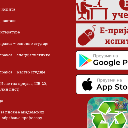
 испита
 наставе
итературе
пракса – основне студије
пракса – специјалистичке
пракса – мастер студије
(Испитна пријава, ШВ-20,
лни лист)
ца
 за писање академских
– обраћање професору