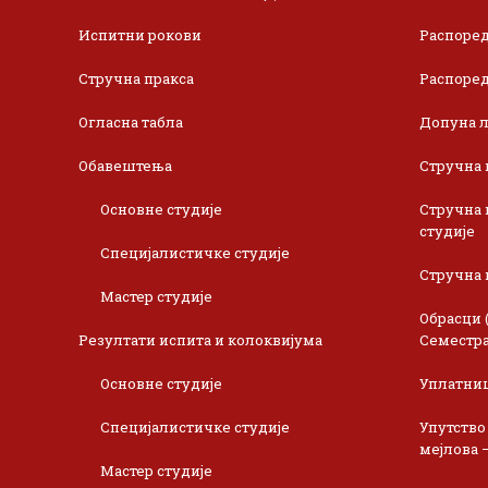
Испитни рокови
Распоред
Стручна пракса
Распоред
Огласна табла
Допуна л
Обавештења
Стручна 
Основне студије
Стручна 
студије
Специјалистичке студије
Стручна 
Мастер студије
Обрасци 
Резултати испита и колоквијума
Семестра
Основне студије
Уплатни
Специјалистичке студије
Упутство
мејлова 
Мастер студије