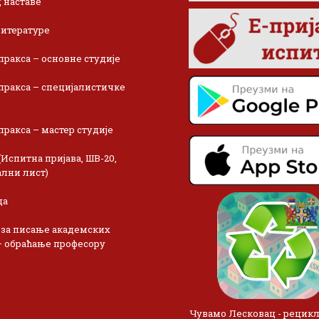
 наставе
итературе
пракса – основне студије
пракса – специјалистичке
пракса – мастер студије
(Испитна пријава, ШВ-20,
лни лист)
ца
 за писање академских
– обраћање професору
Чувамо Лесковац - рецик