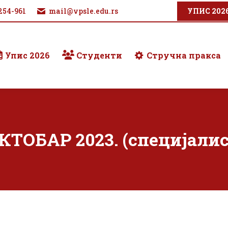
254-961
mail@vpsle.edu.rs
УПИС 202
Упис 2026
Студенти
Стручна пракса
КТОБАР 2023. (специјалис