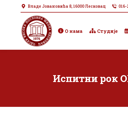
Владе Јовановића 8, 16000 Лесковац
016-
О нама
Студије
Испитни рок О