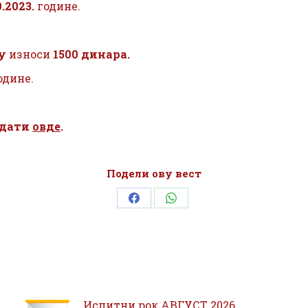
0.2023.
године.
у
износи
1500 динара.
одине.
едати
овде
.
Подели ову вест
Share
Share
on
on
Facebook
WhatsApp
Испитни рок АВГУСТ 2026.