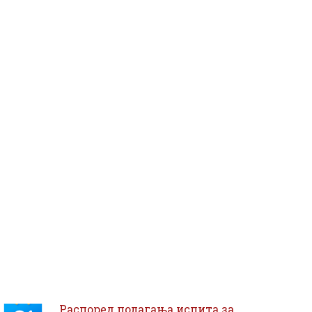
Распоред полагања испита за