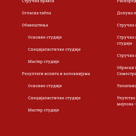
Стручна пракса
Распоред
Огласна табла
Допуна л
Обавештења
Стручна 
Основне студије
Стручна 
студије
Специјалистичке студије
Стручна 
Мастер студије
Обрасци 
Резултати испита и колоквијума
Семестра
Основне студије
Уплатни
Специјалистичке студије
Упутство
мејлова 
Мастер студије