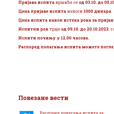
Пријава испита
вршиће се
од
03.10. до 05.1
Цена пријаве испита
износи
1000 динара
.
Цена испита након истека рока
за пријав
Испитни рок
траје
од 09.10. до 20.10.2023.
г
Испити почињу у 12.00 часова.
Распоред полагања испита можете погл
Повезане вести
Распоред полагања испита за