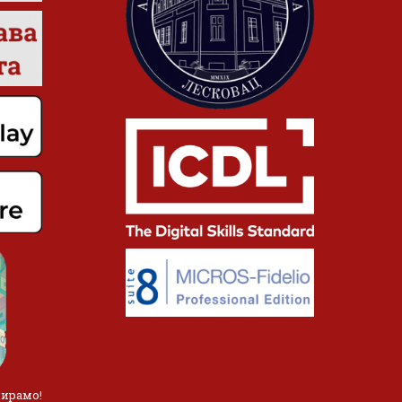
лирамо!