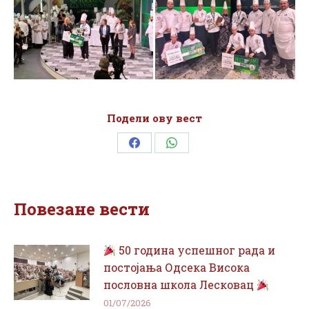
Подели ову вест
Share
Share
on
on
Facebook
WhatsApp
Повезане вести
50 година успешног рада и
постојања Одсека Висока
пословна школа Лесковац
01/07/2026