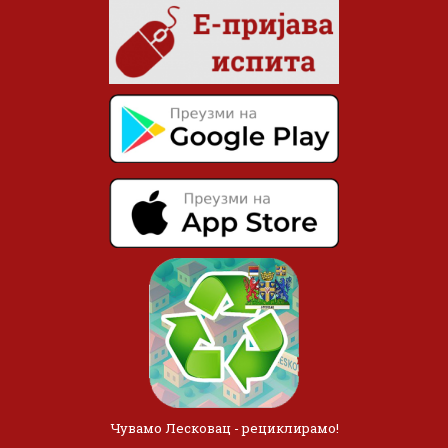
Чувамо Лесковац - рециклирамо!