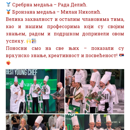
Сребрна медаља – Рада Делић.
Бронзана медаља – Милан Николић.
Велика захвалност и осталим члановима тима,
као и нашим професорима који су својим
знањем, радом и подршком допринели овом
успеху.
Поносни смо на све њих – показали су
врхунско знање, креативност и посвећеност!