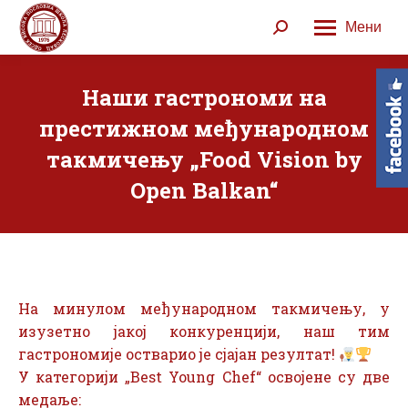
Мени
Search:
Наши гастрономи на
престижном међународном
такмичењу „Food Vision by
Open Balkan“
На минулом међународном такмичењу, у
изузетно јакој конкуренцији, наш тим
гастрономије остварио је сјајан резултат!
У категорији „Best Young Chef“ освојене су две
медаље: