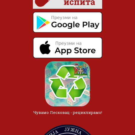
Чувамо Лесковац - рециклирамо!