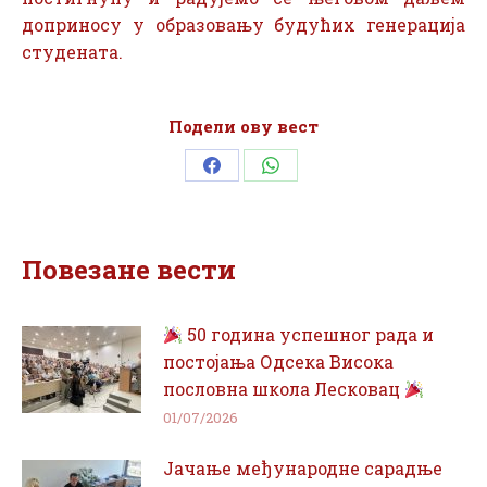
доприносу у образовању будућих генерација
студената.
Подели ову вест
Share
Share
on
on
Facebook
WhatsApp
Повезане вести
50 година успешног рада и
постојања Одсека Висока
пословна школа Лесковац
01/07/2026
Јачање међународне сарадње