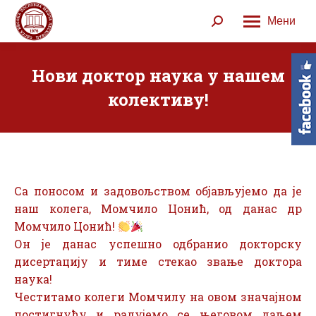
Мени
Search:
Нови доктор наука у нашем
колективу!
Са поносом и задовољством објављујемо да је
наш колега, Момчило Цонић, од данас др
Момчило Цонић!
Он је данас успешно одбранио докторску
дисертацију и тиме стекао звање доктора
наука!
Честитамо колеги Момчилу на овом значајном
постигнућу и радујемо се његовом даљем