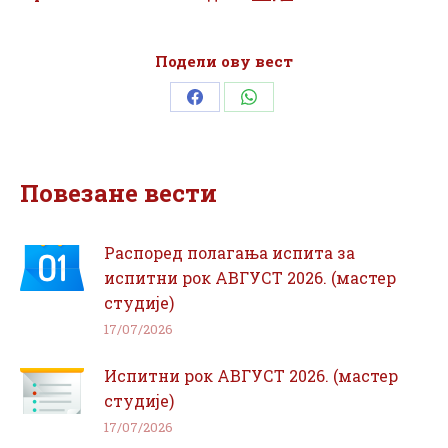
Подели ову вест
Share
Share
on
on
Facebook
WhatsApp
Повезане вести
Распоред полагања испита за
испитни рок АВГУСТ 2026. (мастер
студије)
17/07/2026
Испитни рок АВГУСТ 2026. (мастер
студије)
17/07/2026