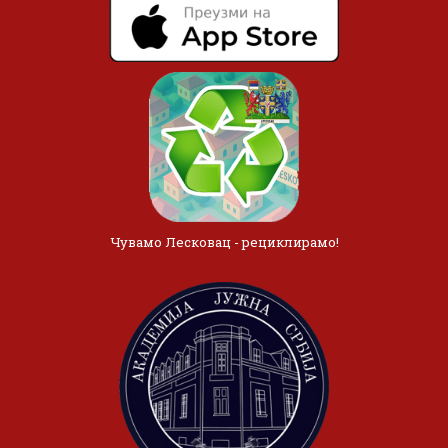
Чувамо Лесковац - рециклирамо!