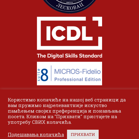
Користимо колачиће на нашој веб страници да
вам пружимо најрелевантније искуство
памћењем својих преференција и понављања
посета. Кликом на "Прихвати" пристајете на
употребу СВИХ колачића.
© 2024 Одсек Висока пословна школа Лесковац. Сва права
Подешавања колачића
ПРИХВАТИ
задржана.