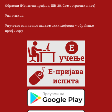
Обрасци (Испитна пријава, ШВ-20, Семестрални лист)
Уплатница
Упутство за писање академских мејлова – обраћање
професору