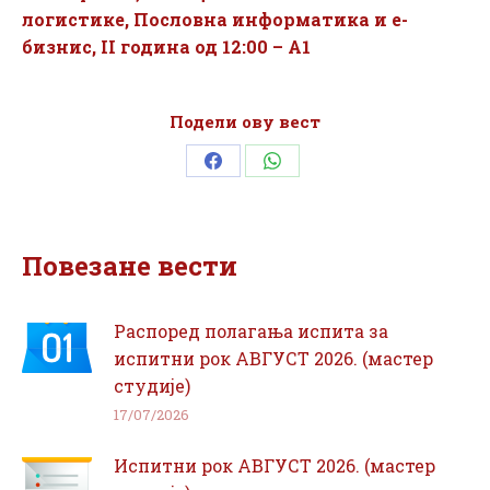
логистике, Пословна информатика и е-
бизнис, II година од 12:00 – А1
Подели ову вест
Share
Share
on
on
Facebook
WhatsApp
Повезане вести
Распоред полагања испита за
испитни рок АВГУСТ 2026. (мастер
студије)
17/07/2026
Испитни рок АВГУСТ 2026. (мастер