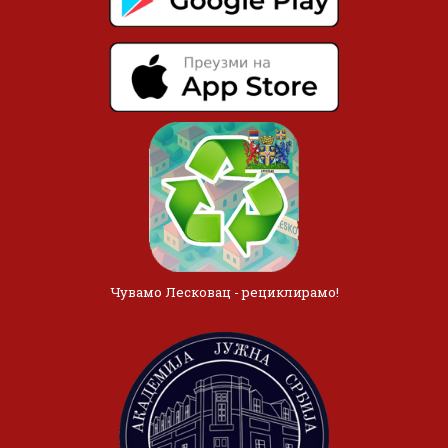
Чувамо Лесковац - рециклирамо!