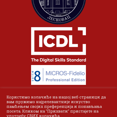
Користимо колачиће на нашој веб страници да
вам пружимо најрелевантније искуство
памћењем својих преференција и понављања
посета. Кликом на "Прихвати" пристајете на
употребу СВИХ колачића.