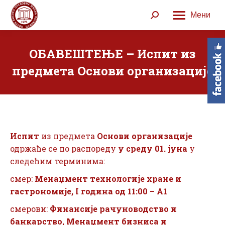
Мени
Search:
ОБАВЕШТЕЊЕ – Испит из
предмета Основи организације
Испит
из предмета
Основ
и
организације
одржаће се по распореду
у
среду
01
.
јуна
у
следећим терминима:
смер:
Менаџмент технологије хране и
гастрономије, I година од 11:00 – А1
смерови:
Финансије рачуноводство и
банкарство, Менаџмент бизниса и