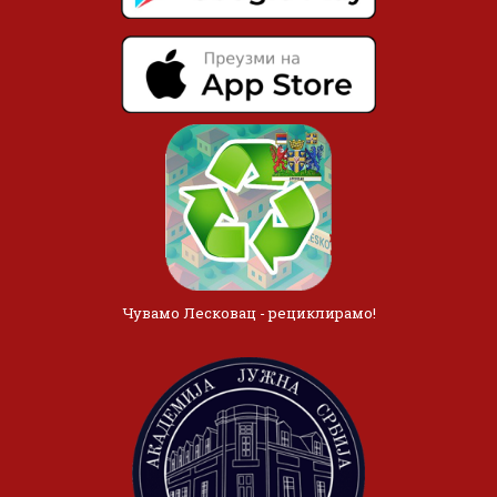
Чувамо Лесковац - рециклирамо!