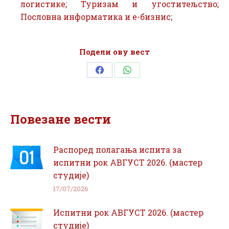
логистике; Туризам и угоститељство;
Пословна информатика и е-бизнис;
Подели ову вест
Share
Share
on
on
Facebook
WhatsApp
Повезане вести
Распоред полагања испита за
испитни рок АВГУСТ 2026. (мастер
студије)
17/07/2026
Испитни рок АВГУСТ 2026. (мастер
студије)