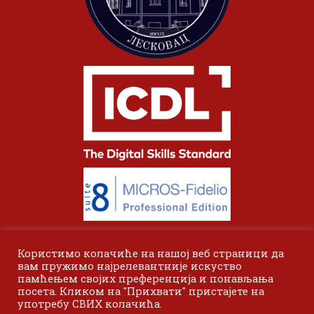
Користимо колачиће на нашој веб страници да
вам пружимо најрелевантније искуство
памћењем својих преференција и понављања
посета. Кликом на "Прихвати" пристајете на
употребу СВИХ колачића.