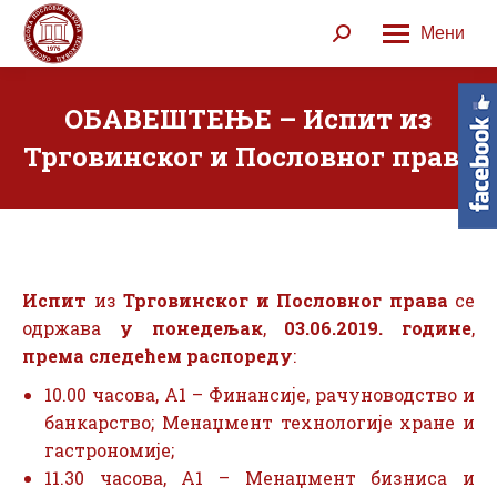
Мени
Search:
ОБАВЕШТЕЊЕ – Испит из
Трговинског и Пословног права
Испит
из
Трговинског и Пословног права
се
одржава
у понедељак
,
03.06.2019. године
,
према следећем распореду
:
10.00 часова, А1 – Финансије, рачуноводство и
банкарство; Менаџмент технологије хране и
гастрономије;
11.30 часова, А1 – Менаџмент бизниса и