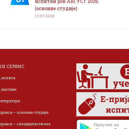
испитни рок АВГУСТ 2026.
(основне студије)
17/07/2026
И СЕРВИС
 испита
 наставе
итературе
пракса – основне студије
пракса – специјалистичке