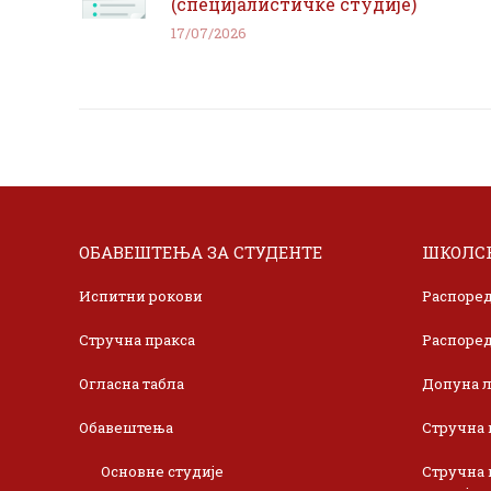
(специјалистичке студије)
17/07/2026
ОБАВЕШТЕЊА ЗА СТУДЕНТЕ
ШКОЛСК
Испитни рокови
Распоред
Стручна пракса
Распоред
Огласна табла
Допуна л
Обавештења
Стручна 
Основне студије
Стручна 