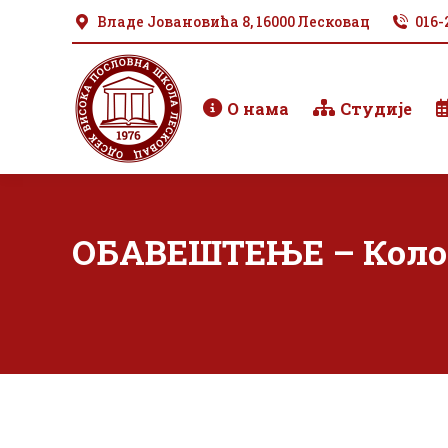
Владе Јовановића 8, 16000 Лесковац
016-
О нама
Студије
ОБАВЕШТЕЊЕ – Колок