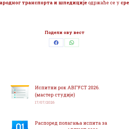
ародног транспорта и шпедиције
одржаће се у
ср
Подели ову вест
Share
Share
on
on
Facebook
WhatsApp
Испитни рок АВГУСТ 2026.
(мастер студије)
17/07/2026
Распоред полагања испита за