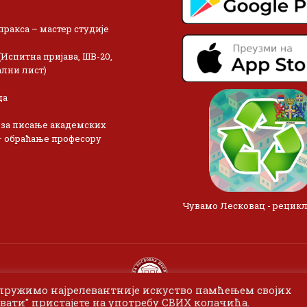
пракса – мастер студије
(Испитна пријава, ШВ-20,
лни лист)
ца
 за писање академских
– обраћање професору
Чувамо Лесковац - рецик
 пружимо најрелевантније искуство памћењем својих
вати" пристајете на употребу СВИХ колачића.