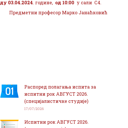
еду
03
.
04
.202
4
. године,
од
10
:
00
у сали С4.
Предметни професор Марко Јанаћковић
Распоред полагања испита за
испитни рок АВГУСТ 2026.
(специјалистичке студије)
17/07/2026
Испитни рок АВГУСТ 2026.