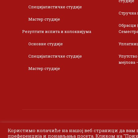
студије
Специјалистичке студије
Стручна 
Мастер студије
Обрасци 
Резултати испита и колоквијума
Семестра
Основне студије
Уплатни
Специјалистичке студије
Упутство
мејлова 
Мастер студије
Користимо колачиће на нашој веб страници да вам
преференција и понављања посета. Кликом на "Прих