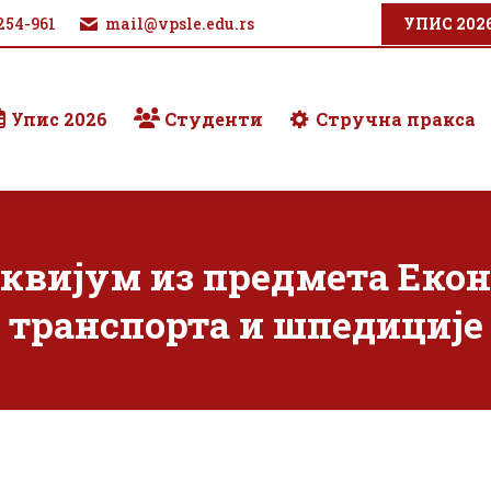
254-961
mail@vpsle.edu.rs
УПИС 202
Упис 2026
Студенти
Стручна пракса
вијум из предмета Еко
транспорта и шпедиције