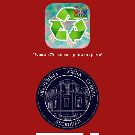
Чувамо Лесковац - рециклирамо!