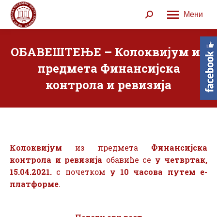
Мени
Search:
ОБАВЕШТЕЊЕ – Колоквијум из
предмета Финансијска
контрола и ревизија
Колоквијум
из предмета
Финансијска
контрола и ревизија
обавиће се
у четвртак,
15.04.2021.
с почетком
у 10 часова путем е-
платформе
.