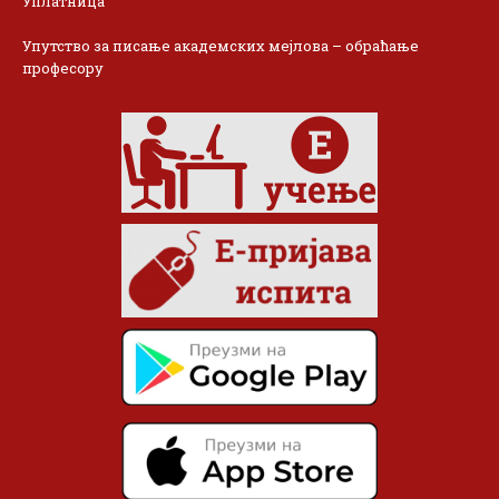
Уплатница
Упутство за писање академских мејлова – обраћање
професору