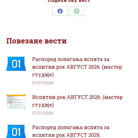
Подели ову вест
Share
Share
on
on
Facebook
WhatsApp
Повезане вести
Распоред полагања испита за
испитни рок АВГУСТ 2026. (мастер
студије)
17/07/2026
Испитни рок АВГУСТ 2026. (мастер
студије)
17/07/2026
Распоред полагања испита за
испитни рок АВГУСТ 2026.