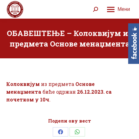
Мени
Search:
ОБАВЕШТЕЊЕ – Колоквијум из
предмета Основе менаџмента
Колоквијум
из предмета
Основе
менаџмента
биће одржан
26.12.2023. са
почетком у 10ч
.
Подели ову вест
Share
Share