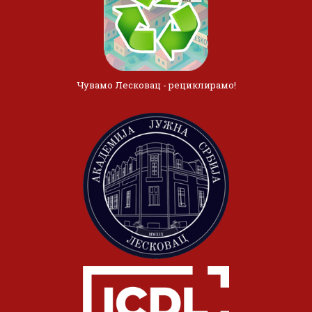
Чувамо Лесковац - рециклирамо!