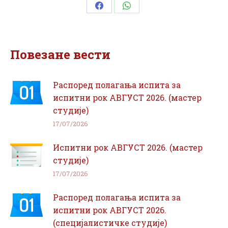
Share
Share
on
on
Facebook
WhatsApp
Повезане вести
Распоред полагања испита за
испитни рок АВГУСТ 2026. (мастер
студије)
17/07/2026
Испитни рок АВГУСТ 2026. (мастер
студије)
17/07/2026
Распоред полагања испита за
испитни рок АВГУСТ 2026.
(специјалистичке студије)