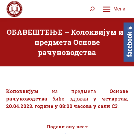
Мени
Search:
ОБАВЕШТЕЊЕ – Колоквијум из
предмета Основе
рачуноводства
Колоквијум
из предмета
Основе
рачуноводства
биће одржан
у четвртак
,
20.04.2023. године у 08:00 часова у сали С3
.
Подели ову вест