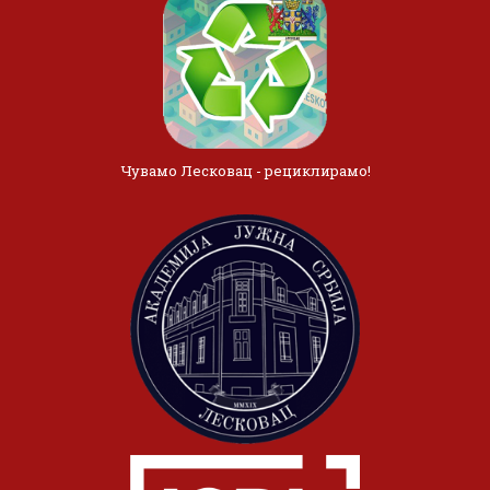
Чувамо Лесковац - рециклирамо!