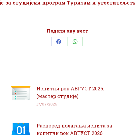
је
за студијски програм Туризам и угоститељст
Подели ову вест
Share
Share
on
on
Facebook
WhatsApp
Испитни рок АВГУСТ 2026.
(мастер студије)
17/07/2026
Распоред полагања испита за
испитни рок АВГУСТ 2026.