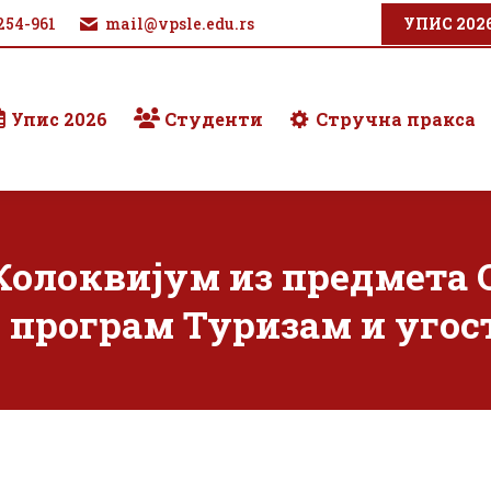
254-961
mail@vpsle.edu.rs
УПИС 202
Упис 2026
Студенти
Стручна пракса
олоквијум из предмета О
и програм Туризам и угос