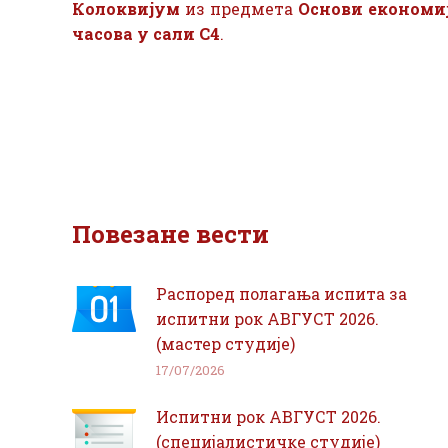
Колоквијум
из предмета
Основи економи
часова у сали С4
.
Повезане вести
Распоред полагања испита за
испитни рок АВГУСТ 2026.
(мастер студије)
17/07/2026
Испитни рок АВГУСТ 2026.
(специјалистичке студије)