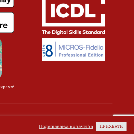
лирамо!
Подешавања колачића
ПРИХВАТИ
а.