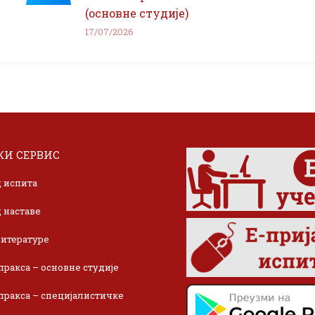
(основне студије)
17/07/2026
И СЕРВИС
 испита
 наставе
итературе
пракса – основне студије
пракса – специјалистичке