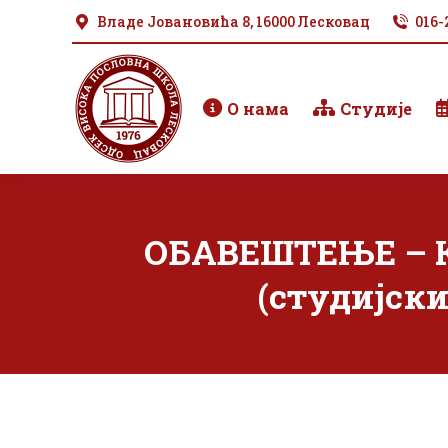
Владе Јовановића 8, 16000 Лесковац
016-
О нама
Студије
ОБАВЕШТЕЊЕ – К
(студијск