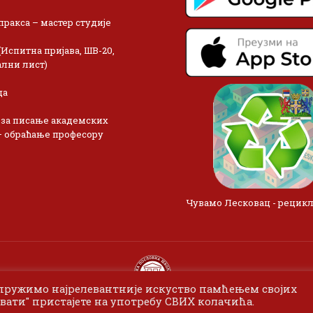
пракса – мастер студије
(Испитна пријава, ШВ-20,
лни лист)
ца
 за писање академских
– обраћање професору
Чувамо Лесковац - рецик
 пружимо најрелевантније искуство памћењем својих
вати" пристајете на употребу СВИХ колачића.
 2024 Одсек Висока пословна школа Лесковац. Сва права задржан