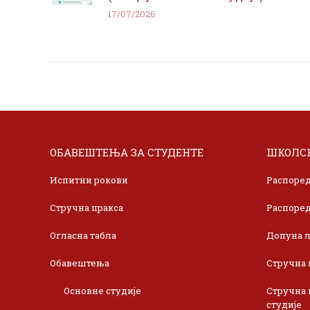
17/07/2026
ОБАВЕШТЕЊА ЗА СТУДЕНТЕ
ШКОЛСК
Испитни рокови
Распоред
Стручна пракса
Распоред
Огласна табла
Допуна л
Обавештења
Стручна 
Основне студије
Стручна 
студије