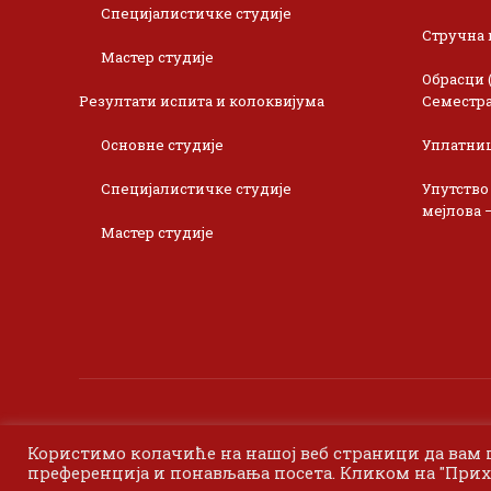
Специјалистичке студије
Стручна 
Мастер студије
Обрасци 
Резултати испита и колоквијума
Семестра
Основне студије
Уплатни
Специјалистичке студије
Упутство
мејлова 
Мастер студије
Користимо колачиће на нашој веб страници да вам
преференција и понављања посета. Кликом на "Прих
©