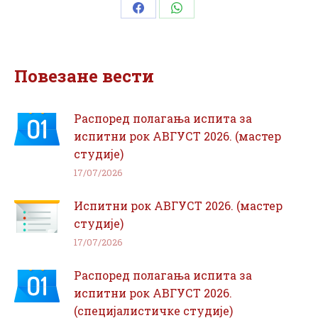
Share
Share
on
on
Facebook
WhatsApp
Повезане вести
Распоред полагања испита за
испитни рок АВГУСТ 2026. (мастер
студије)
17/07/2026
Испитни рок АВГУСТ 2026. (мастер
студије)
17/07/2026
Распоред полагања испита за
испитни рок АВГУСТ 2026.
(специјалистичке студије)