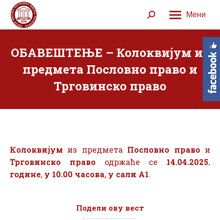
Мени
Search:
ОБАВЕШТЕЊЕ – Колоквијум из
предмета Пословно право и
Трговинско право
Колоквијум
из предмета
Пословно право
и
Трговинско право
одржаће се
14.04.2025.
године
,
у 10.00 часова
,
у сали А1
.
Подели ову вест