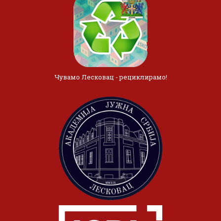
Чувамо Лесковац - рециклирамо!