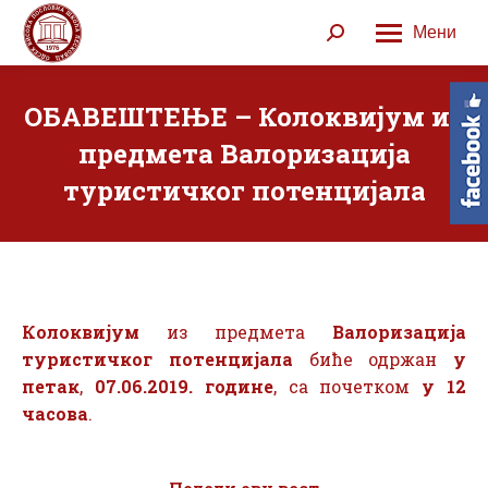
Мени
Search:
ОБАВЕШТЕЊЕ – Колоквијум из
предмета Валоризација
туристичког потенцијала
Колоквијум
из предмета
Валоризација
туристичког потенцијала
биће одржан
у
петак
,
07.06.2019. године
, са почетком
у 12
часова
.