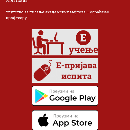
Уплатница
Упутство за писање академских мејлова – обраћање
професору