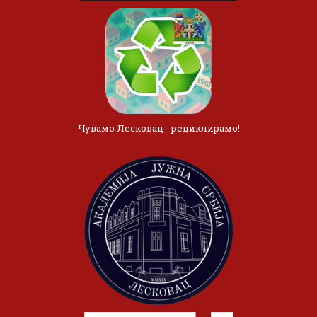
Чувамо Лесковац - рециклирамо!