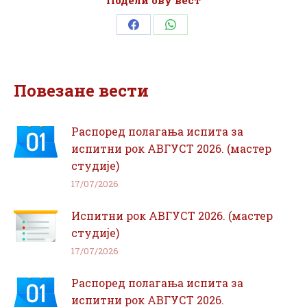
Подели ову вест
Share
Share
on
on
Facebook
WhatsApp
Повезане вести
Распоред полагања испита за
испитни рок АВГУСТ 2026. (мастер
студије)
17/07/2026
Испитни рок АВГУСТ 2026. (мастер
студије)
17/07/2026
Распоред полагања испита за
испитни рок АВГУСТ 2026.