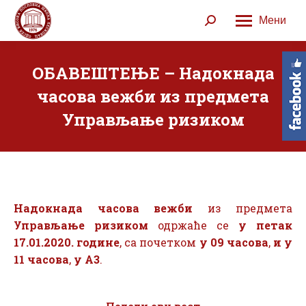
Мени
Search:
ОБАВЕШТЕЊЕ – Надокнада
часова вежби из предмета
Управљање ризиком
Надокнада часова вежби
из предмета
Управљање ризиком
одржаће се
у петак
17.01.2020. године
, са почетком
у 09 часова
,
и у
11 часова
,
у А3
.