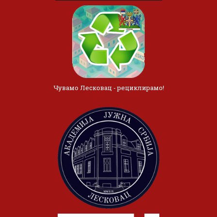
Чувамо Лесковац - рециклирамо!