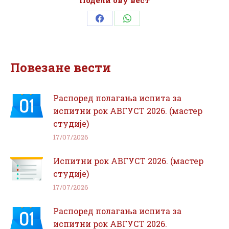
Подели ову вест
Share
Share
on
on
Facebook
WhatsApp
Повезане вести
Распоред полагања испита за
испитни рок АВГУСТ 2026. (мастер
студије)
17/07/2026
Испитни рок АВГУСТ 2026. (мастер
студије)
17/07/2026
Распоред полагања испита за
испитни рок АВГУСТ 2026.