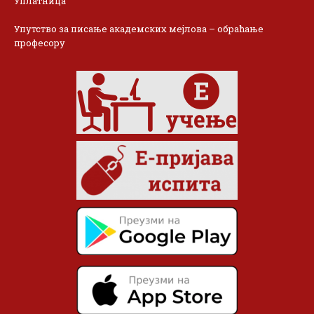
Уплатница
Упутство за писање академских мејлова – обраћање
професору