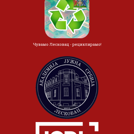
Чувамо Лесковац - рециклирамо!