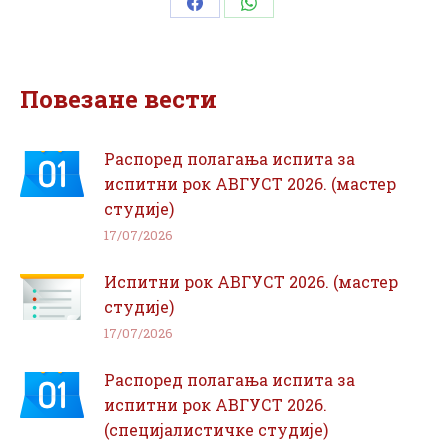
Share
Share
on
on
Facebook
WhatsApp
Повезане вести
Распоред полагања испита за
испитни рок АВГУСТ 2026. (мастер
студије)
17/07/2026
Испитни рок АВГУСТ 2026. (мастер
студије)
17/07/2026
Распоред полагања испита за
испитни рок АВГУСТ 2026.
(специјалистичке студије)