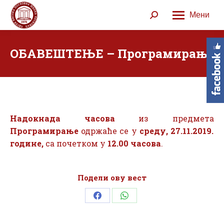
Мени
Search:
ОБАВЕШТЕЊЕ – Програмирање
Надокнада часова
из предмета
Програмирање
одржаће се у
среду, 27.11.2019.
године,
са почетком у
12.00 часова
.
Подели ову вест
Share
Share
on
on