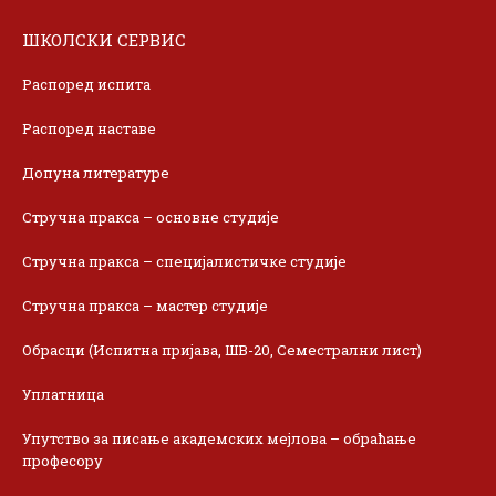
ШКОЛСКИ СЕРВИС
Распоред испита
Распоред наставе
Допуна литературе
Стручна пракса – основне студије
Стручна пракса – специјалистичке студије
Стручна пракса – мастер студије
Обрасци (Испитна пријава, ШВ-20, Семестрални лист)
Уплатница
Упутство за писање академских мејлова – обраћање
професору