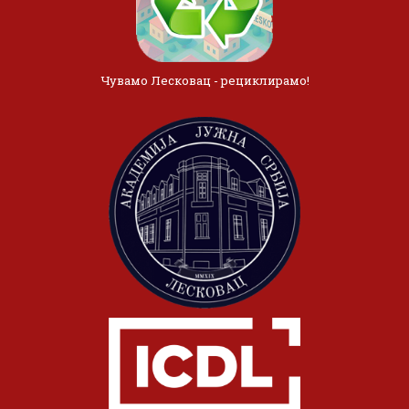
Чувамо Лесковац - рециклирамо!